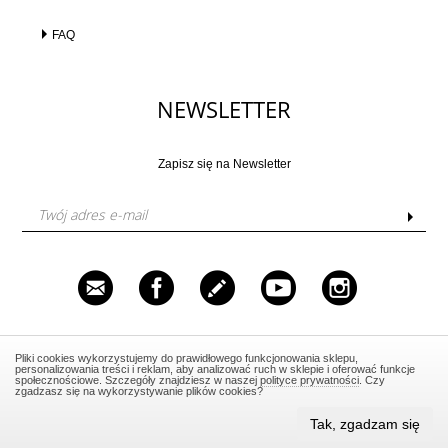
FAQ
NEWSLETTER
Zapisz się na Newsletter
Venustas Sp. z o.o. ul. Grzybowska 87, 00-844 Warszawa,
Pliki cookies wykorzystujemy do prawidłowego funkcjonowania sklepu,
NIP: 5252327418, Tel.: 606 562 520, Email:
personalizowania treści i reklam, aby analizować ruch w sklepie i oferować funkcje
salon@warsztatpiekna.pl
społecznościowe. Szczegóły znajdziesz w naszej
polityce prywatności
. Czy
zgadzasz się na wykorzystywanie plików cookies?
Nie prowadzimy sprzedaży stacjonarnej.
Tak, zgadzam się
Design by Media4U