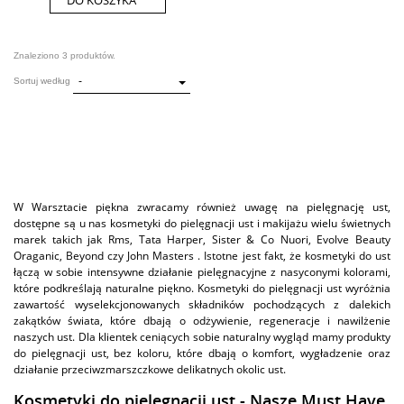
DO KOSZYKA
Znaleziono 3 produktów.
-
Sortuj według
W Warsztacie piękna zwracamy również uwagę na pielęgnację ust,
dostępne są u nas kosmetyki do pielęgnacji ust i makijażu wielu świetnych
marek takich jak Rms, Tata Harper, Sister & Co Nuori, Evolve Beauty
Oraganic, Beyond czy John Masters . Istotne jest fakt, że kosmetyki do ust
łączą w sobie intensywne działanie pielęgnacyjne z nasyconymi kolorami,
które podkreślają naturalne piękno. Kosmetyki do pielęgnacji ust wyróżnia
zawartość wyselekcjonowanych składników pochodzących z dalekich
zakątków świata, które dbają o odżywienie, regeneracje i nawilżenie
naszych ust. Dla klientek ceniących sobie naturalny wygląd mamy produkty
do pielęgnacji ust, bez koloru, które dbają o komfort, wygładzenie oraz
działanie przeciwzmarszczkowe delikatnych okolic ust.
Kosmetyki do pielęgnacji ust - Nasze Must Have