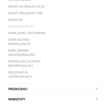
SERUM I OLEJKI
KREMY NA OKOLICĘ OCZU
KREMY PIELĘGNACYJNE
MASECZKI
PIELĘGNACJA UST
NAWILŻANIE I ODŻYWIANIE
ODMŁADZANIE I
REWITALIZACJA
NIWELOWANIE
NIEDOSKONAŁOŚCI
REWITALIZACJA SKÓRY
MENOPAUZALNEJ
PIELĘGNACJA
UZUPEŁNIAJĄCA
PRODUCENCI
WARSZTATY