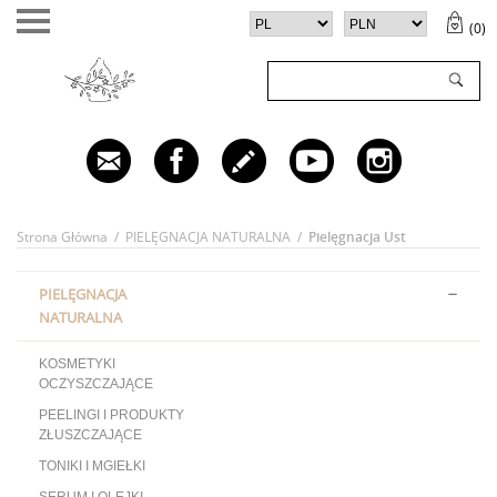
(
0
)
TWÓJ KOSZYK (
0
)
✕
Twój koszyk jest pusty
Strona Główna
/
PIELĘGNACJA NATURALNA
/
Pielęgnacja Ust
PIELĘGNACJA
NATURALNA
KOSMETYKI
OCZYSZCZAJĄCE
PEELINGI I PRODUKTY
ZŁUSZCZAJĄCE
TONIKI I MGIEŁKI