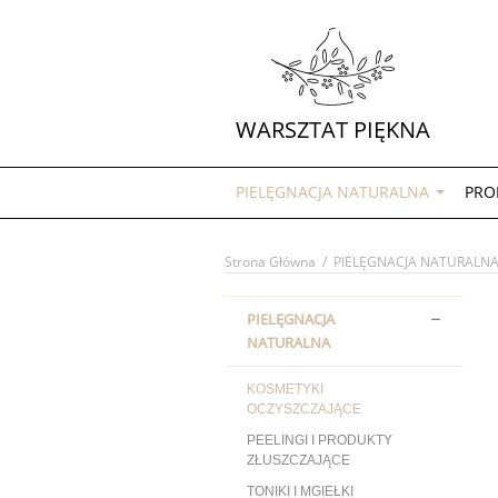
WARSZTAT PIĘKNA
PIELĘGNACJA NATURALNA
PRO
Strona Główna
/
PIELĘGNACJA NATURALN
PIELĘGNACJA
NATURALNA
KOSMETYKI
OCZYSZCZAJĄCE
PEELINGI I PRODUKTY
ZŁUSZCZAJĄCE
TONIKI I MGIEŁKI