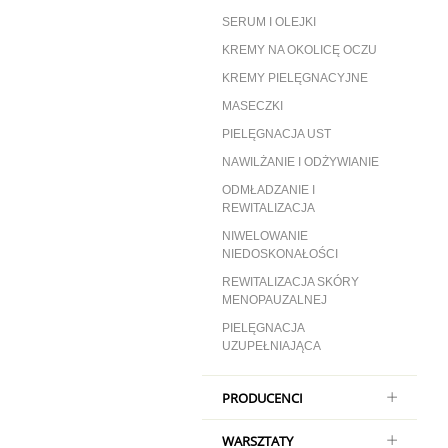
SERUM I OLEJKI
KREMY NA OKOLICĘ OCZU
KREMY PIELĘGNACYJNE
MASECZKI
PIELĘGNACJA UST
NAWILŻANIE I ODŻYWIANIE
ODMŁADZANIE I
REWITALIZACJA
NIWELOWANIE
NIEDOSKONAŁOŚCI
REWITALIZACJA SKÓRY
MENOPAUZALNEJ
PIELĘGNACJA
UZUPEŁNIAJĄCA
PRODUCENCI
WARSZTATY