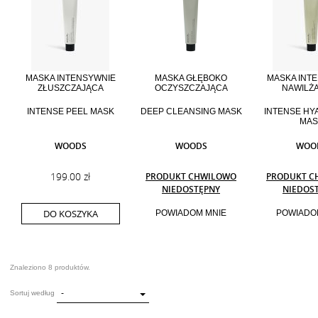
MASKA INTENSYWNIE
MASKA GŁĘBOKO
MASKA INT
ZŁUSZCZAJĄCA
OCZYSZCZAJĄCA
NAWILŻ
INTENSE PEEL MASK
DEEP CLEANSING MASK
INTENSE HY
MAS
WOODS
WOODS
WOO
199.00 zł
PRODUKT CHWILOWO
PRODUKT C
NIEDOSTĘPNY
NIEDOS
DO KOSZYKA
POWIADOM MNIE
POWIADO
Znaleziono 8 produktów.
-
Sortuj według