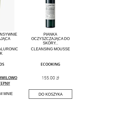
ENSYWNIE
PIANKA
AJĄCA
OCZYSZCZAJĄCA DO
SKÓRY...
ALURONIC
CLEANSING MOUSSE
K
DS
ECOOKING
155.00 zł
HWILOWO
TĘPNY
DO KOSZYKA
M MNIE