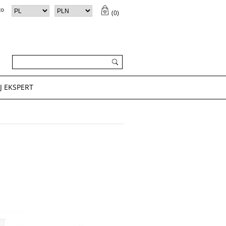
to
(
0
)
ZYK (
0
)
✕
Twój koszyk jest pusty
J EKSPERT