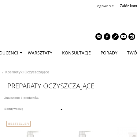
Logowanie
Załóż kon
TWÓJ KOS
DUCENCI
WARSZTATY
KONSULTACJE
PORADY
TWÓ
A
/
Kosmetyki Oczyszczające
PREPARATY OCZYSZCZAJĄCE
Znaleziono 8 produktów.
-
Sortuj według
BESTSELLER