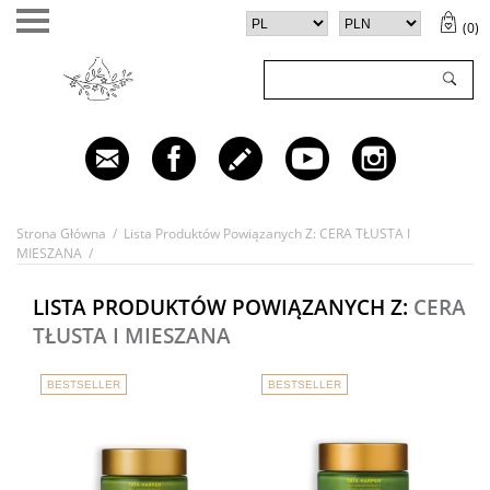
(
0
)
TWÓJ KOSZYK (
0
)
✕
Twój koszyk jest pusty
Strona Główna
/
Lista Produktów Powiązanych Z: CERA TŁUSTA I
MIESZANA
/
LISTA PRODUKTÓW POWIĄZANYCH Z:
CERA
TŁUSTA I MIESZANA
BESTSELLER
BESTSELLER