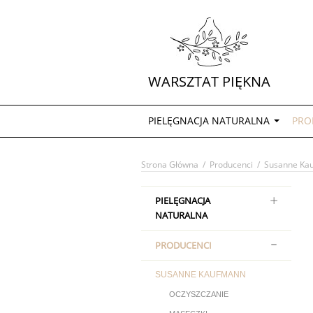
WARSZTAT PIĘKNA
PIELĘGNACJA NATURALNA
PRO
Strona Główna
/
Producenci
/
Susanne Ka
PIELĘGNACJA
NATURALNA
PRODUCENCI
SUSANNE KAUFMANN
OCZYSZCZANIE