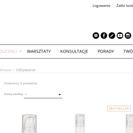
Logowanie
Załóż kon
TWÓJ KOS
DUCENCI
WARSZTATY
KONSULTACJE
PORADY
TWÓ
ufmann
/
Odżywianie
Znaleziono 6 produktów.
-
Sortuj według
BESTSELLER