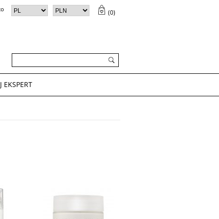
to
(
0
)
ZYK (
0
)
✕
Twój koszyk jest pusty
J EKSPERT