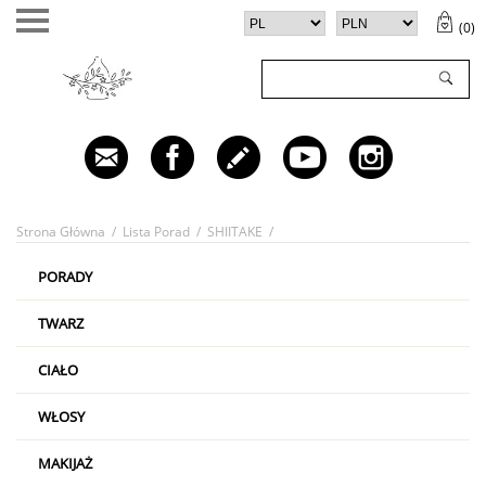
(
0
)
TWÓJ KOSZYK (
0
)
✕
Twój koszyk jest pusty
Strona Główna
/
Lista Porad
/
SHIITAKE
/
PORADY
TWARZ
CIAŁO
WŁOSY
MAKIJAŻ