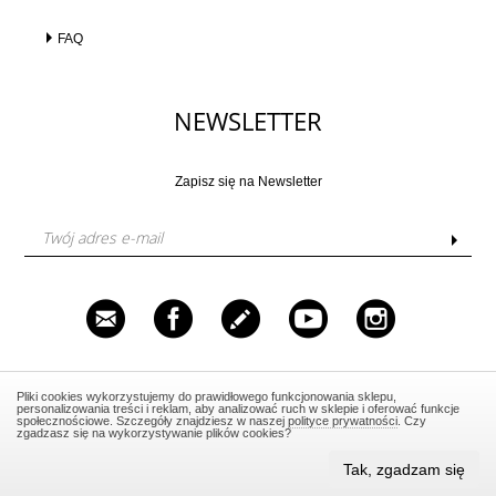
FAQ
NEWSLETTER
Zapisz się na Newsletter
Venustas Sp. z o.o. ul. Grzybowska 87, 00-844 Warszawa,
Pliki cookies wykorzystujemy do prawidłowego funkcjonowania sklepu,
NIP: 5252327418, Tel.: 606 562 520, Email:
personalizowania treści i reklam, aby analizować ruch w sklepie i oferować funkcje
salon@warsztatpiekna.pl
społecznościowe. Szczegóły znajdziesz w naszej
polityce prywatności
. Czy
zgadzasz się na wykorzystywanie plików cookies?
Nie prowadzimy sprzedaży stacjonarnej.
Tak, zgadzam się
Design by Media4U