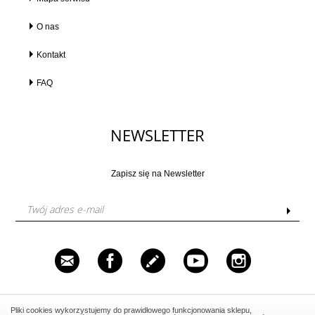
O nas
Kontakt
FAQ
NEWSLETTER
Zapisz się na Newsletter
Venustas Sp. z o.o. ul. Grzybowska 87, 00-844 Warszawa,
Pliki cookies wykorzystujemy do prawidłowego funkcjonowania sklepu,
NIP: 5252327418, Tel.: 606 562 520, Email: