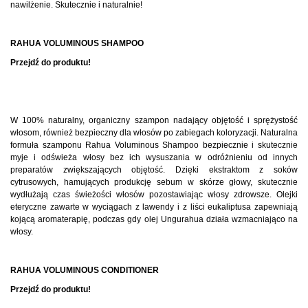
nawilżenie. Skutecznie i naturalnie!
RAHUA VOLUMINOUS SHAMPOO
Przejdź do produktu!
W 100% naturalny, organiczny szampon nadający objętość i sprężystość
włosom, również bezpieczny dla włosów po zabiegach koloryzacji. Naturalna
formuła szamponu Rahua Voluminous Shampoo bezpiecznie i skutecznie
myje i odświeża włosy bez ich wysuszania w odróżnieniu od innych
preparatów zwiększających objętość. Dzięki ekstraktom z soków
cytrusowych, hamujących produkcję sebum w skórze głowy, skutecznie
wydłużają czas świeżości włosów pozostawiając włosy zdrowsze. Olejki
eteryczne zawarte w wyciągach z lawendy i z liści eukaliptusa zapewniają
kojącą aromaterapię, podczas gdy olej Ungurahua działa wzmacniająco na
włosy.
RAHUA VOLUMINOUS CONDITIONER
Przejdź do produktu!