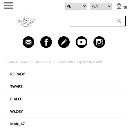
(
0
)
TWÓJ KOSZYK (
0
)
✕
Twój koszyk jest pusty
Strona Główna
/
Lista Porad
/
Sposób Na Objętość Włosów
PORADY
TWARZ
CIAŁO
WŁOSY
MAKIJAŻ