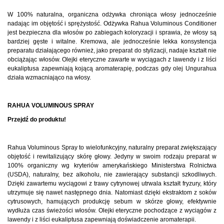
W 100% naturalna, organiczna odżywka chroniąca włosy jednocześnie
nadając im objętość i sprężystość. Odżywka Rahua Voluminous Conditioner
jest bezpieczna dla włosów po zabiegach koloryzacji i sprawia, że włosy są
bardziej gęste i witalne. Kremowa, ale jednocześnie lekka konsystencja
preparatu działającego również, jako preparat do stylizacji, nadaje kształt nie
obciążając włosów. Olejki eteryczne zawarte w wyciągach z lawendy i z liści
eukaliptusa zapewniają kojącą aromaterapię, podczas gdy olej Ungurahua
działa wzmacniająco na włosy.
RAHUA VOLUMINOUS SPRAY
Przejdź do produktu!
Rahua Voluminous Spray to wielofunkcyjny, naturalny preparat zwiększający
objętość i rewitalizujący skórę głowy. Jedyny w swoim rodzaju preparat w
100% organiczny wg kryteriów amerykańskiego Ministerstwa Rolnictwa
(USDA), naturalny, bez alkoholu, nie zawierający substancji szkodliwych.
Dzięki zawartemu wyciągowi z trawy cytrynowej utrwala kształt fryzury, który
utrzymuje się nawet następnego dnia. Natomiast dzięki ekstraktom z soków
cytrusowych, hamujących produkcję sebum w skórze głowy, efektywnie
wydłuża czas świeżości włosów. Olejki eteryczne pochodzące z wyciągów z
lawendy i z liści eukaliptusa zapewniają doświadczenie aromaterapii.