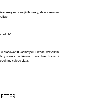
eszanką substancji dla skóry, ale w stosunku
odliwe.
przed UV.
?
a w stosowaniu kosmetyku. Przede wszystkim
leży również aplikować małe ilości kremu i
peelingu całego ciała.
ETTER