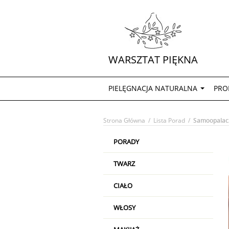
WARSZTAT PIĘKNA
PIELĘGNACJA NATURALNA
PRO
Strona Główna
/
Lista Porad
/
Samoopalac
PORADY
TWARZ
CIAŁO
WŁOSY