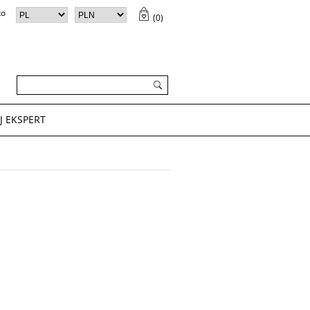
to
(
0
)
ZYK (
0
)
✕
Twój koszyk jest pusty
J EKSPERT