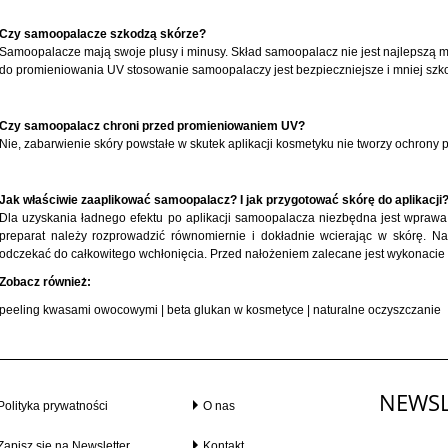
Czy samoopalacze szkodzą skórze?
Samoopalacze mają swoje plusy i minusy. Skład samoopalacz nie jest najlepszą mi
do promieniowania UV stosowanie samoopalaczy jest bezpieczniejsze i mniej szk
Czy samoopalacz chroni przed promieniowaniem UV?
Nie, zabarwienie skóry powstałe w skutek aplikacji kosmetyku nie tworzy ochrony 
Jak właściwie zaaplikować samoopalacz? I jak przygotować skórę do aplikacji
Dla uzyskania ładnego efektu po aplikacji samoopalacza niezbędna jest wpraw
preparat należy rozprowadzić równomiernie i dokładnie wcierając w skórę. Na
odczekać do całkowitego wchłonięcia. Przed nałożeniem zalecane jest wykonacie 
Zobacz również:
peeling kwasami owocowymi
|
beta glukan w kosmetyce
|
naturalne oczyszczanie
NEWSL
Polityka prywatności
O nas
Zapisz się na Newsletter
Kontakt