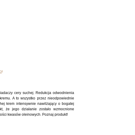
osiadaczy cery suchej. Redukcja odwodnienia
 kremu. A to wszystko przez nieodpowiednie
hej krem intensywnie nawilżający o bogatej
kt, że jego działanie zostało wzmocnione
tości kwasów oleinowych. Poznaj produkt!