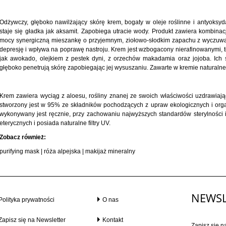
Odżywczy, głęboko nawilżający skórę krem, bogaty w oleje roślinne i antyoksyd
staje się gładka jak aksamit. Zapobiega utracie wody.
Produkt zawiera kombinacj
mocy synergiczną mieszankę o przyjemnym, ziołowo-słodkim zapachu z wyczuw
depresję i wpływa na poprawę nastroju.
Krem jest wzbogacony nierafinowanymi, t
jak awokado, olejkiem z pestek dyni, z orzechów makadamia oraz jojoba. Ich 
głęboko penetrują skórę zapobiegając jej wysuszaniu. Zawarte w kremie naturalne
Krem zawiera wyciąg z aloesu, rośliny znanej ze swoich właściwości uzdrawiaj
stworzony jest w 95% ze składników pochodzących z upraw ekologicznych i organ
wykonywany jest ręcznie, przy zachowaniu najwyższych standardów sterylności
eterycznych i posiada naturalne filtry UV.
Zobacz również:
purifying mask
|
róża alpejska
|
makijaż mineralny
NEWSL
Polityka prywatności
O nas
Zapisz się na Newsletter
Kontakt
Zapisz się n