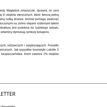
anty.
Wygładza zmarszczki, sprawia, że cera
ę 8 olejków eterycznych, które tworzą pełną
alną nutką drzewa. Aromat pomaga zwalczać
łoczonymi na zimno olejami roślinnymi takimi
struktura jest podobna do ludzkiego sebum,
 witaminy stymulują syntezę kolagenu.
ących, odżywczych i upiększających. Ponadto
icznych. Jak wszystkie kosmetyki Latoille 5
 i bezpieczeństwa. Krem zawiera 2% olejków
ETTER
a Newsletter