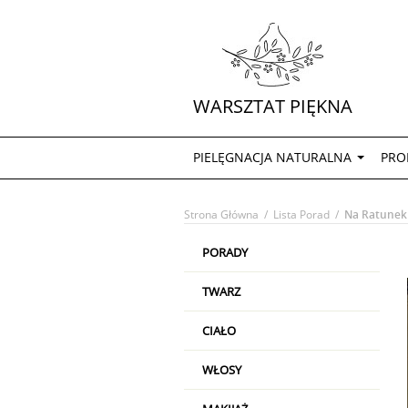
WARSZTAT PIĘKNA
PIELĘGNACJA NATURALNA
PRO
Strona Główna
/
Lista Porad
/
Na Ratunek 
PORADY
TWARZ
CIAŁO
WŁOSY