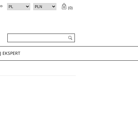
to
(
0
)
ZYK (
0
)
✕
Twój koszyk jest pusty
J EKSPERT