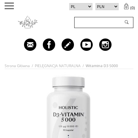
(
0
)
TWÓJ KOSZYK (
0
)
✕
Twój koszyk jest pusty
Strona Główna
/
PIELĘGNACJA NATURALNA
/
Witamina D3 5000