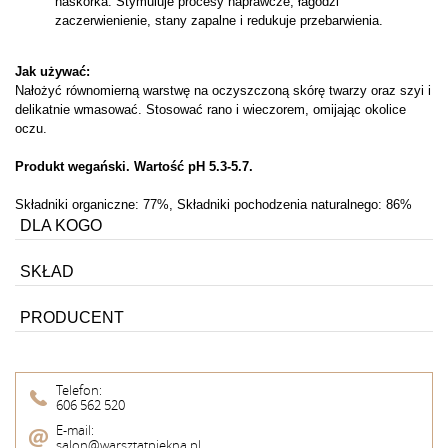
naskórka. Stymuluje procesy naprawcze, łagodzi
zaczerwienienie, stany zapalne i redukuje przebarwienia.
Jak używać:
Nałożyć równomierną warstwę na oczyszczoną skórę twarzy oraz szyi i
delikatnie wmasować. Stosować rano i wieczorem, omijając okolice
oczu.
Produkt wegański. Wartość pH 5.3-5.7.
Składniki organiczne: 77%, Składniki pochodzenia naturalnego: 86%
DLA KOGO
SKŁAD
PRODUCENT
Telefon:
606 562 520
E-mail:
salon@warsztatpiekna.pl