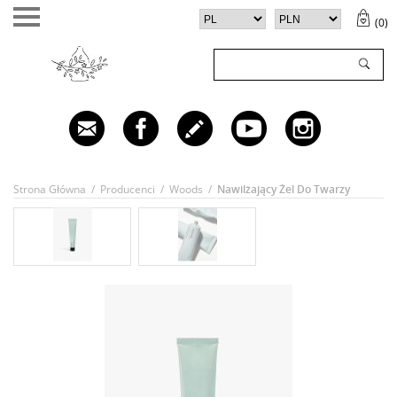
(
0
)
TWÓJ KOSZYK (
0
)
✕
Twój koszyk jest pusty
Strona Główna
/
Producenci
/
Woods
/
Nawilżający Żel Do Twarzy