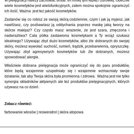
W pielęgnacji należy zachować umiar. Im mniej tym lepiej i zdrowiej. Obecnie
wiele kosmetyków jest wielofunkcyjnych, zatem można spokojnie ograniczyć
ich ilość. Ważna jest też jakość kosmetyków.
Zastanów się co robisz ze swoją skórą codziennie, czym i jak ją myjesz, jak
nawilżasz, czy pozbawiasz ją oddychania poprzez maskę jaką tworzy na
skórze makijaż? Czy często masz wrażenie, że jest szara, zmęczona i
nadwrażliwa? Cała półka zastawiona kosmetykami a Ty wciąż szukasz
idealnego? Używając zbyt dużo kosmetyków, albo żle dobranych do swojej
skóry, możesz wywołać suchość, rumień, trądzik, przebarwienia, opryszczkę.
Używając zbyt agresywnych kosmetyków lub źle dobranych, możesz
spowodować alergie.
Właściwie dobrana pielęgnacja może ograniczyć się do paru produktów,
które będą wzajemnie uzupełniały się i wzajemnie wzmacniały swoje
działanie, tak aby Twoja skóra była promienna i zdrowa. Ważna jest nie tylko
synergia składników aktywnych ale też produktów pielęgnacyjnych, których
używasz na co dzień.
Zobacz również:
farbowanie włosów
|
resweratrol
|
skóra atopowa