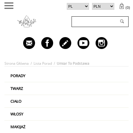
(
0
)
TWÓJ KOSZYK (
0
)
✕
Twój koszyk jest pusty
Strona Główna
/
Lista Porad
/
Umiar To Podstawa
PORADY
TWARZ
CIAŁO
WŁOSY
MAKIJAŻ