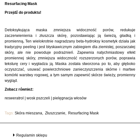
Resurfacing Mask
Przejdź do produktu!
Detoksykująca maska zmniejsza widoczność porów, redukuje
zaczerwienienia i złuszcza skórę, pozostawiając ją świeżą, gładką i
promienną
.
Ten wielokrotnie nagradzany beta-hydroksy kosmetyk działa jak
tradycyjny peeling i jest błyskawicznym zabiegiem dla ziemistej, poszarzałej
skóry, ale nie powoduje podrażnień. Zapewnia natychmiastowy efekt
promiennej skóry, zmniejsza widoczność rozszerzonych porów, poprawia
teksturę cery i wygładza ją. Maska została stworzona po to, aby głęboko
oczyszczać, usuwać powierzchniowe zanieczyszczenia skórne i martwe
komórki warstwy rogowej, a tym samym zapewnić skórze świeży, promienny
wygląd.
Zobacz również:
resweratrol
|
wosk pszczeli
|
pielęgnacja włosów
Tags:
Skóra mieszana
Złuszczanie
Resurfacing Mask
Regulamin sklepu