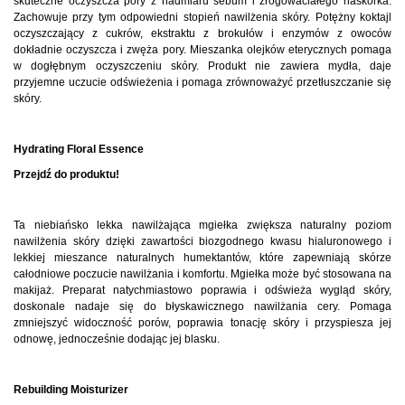
skuteczne oczyszcza pory z nadmiaru sebum i zrogowaciałego naskórka.
Zachowuje przy tym odpowiedni stopień nawilżenia skóry. Potężny koktajl
oczyszczający z cukrów, ekstraktu z brokułów i enzymów z owoców
dokładnie oczyszcza i zwęża pory. Mieszanka olejków eterycznych pomaga
w dogłębnym oczyszczeniu skóry. Produkt nie zawiera mydła, daje
przyjemne uczucie odświeżenia i pomaga zrównoważyć przetłuszczanie się
skóry.
Hydrating Floral Essence
Przejdź do produktu!
Ta niebiańsko lekka nawilżająca mgiełka zwiększa naturalny poziom
nawilżenia skóry dzięki zawartości biozgodnego kwasu hialuronowego i
lekkiej mieszance naturalnych humektantów, które zapewniają skórze
całodniowe poczucie nawilżania i komfortu. Mgiełka może być stosowana na
makijaż. Preparat natychmiastowo poprawia i odświeża wygląd skóry,
doskonale nadaje się do błyskawicznego nawilżania cery. Pomaga
zmniejszyć widoczność porów, poprawia tonację skóry i przyspiesza jej
odnowę, jednocześnie dodając jej blasku.
Rebuilding Moisturizer