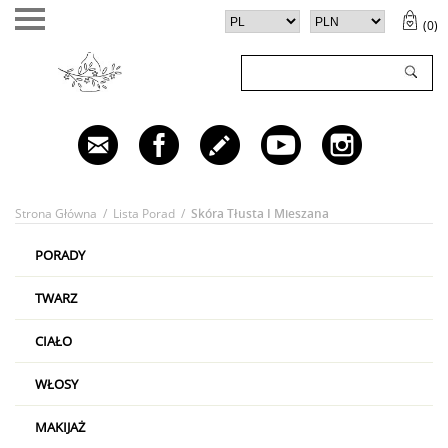
(
0
)
TWÓJ KOSZYK (
0
)
✕
Twój koszyk jest pusty
Strona Główna
/
Lista Porad
/
Skóra Tłusta I Mieszana
PORADY
TWARZ
CIAŁO
WŁOSY
MAKIJAŻ