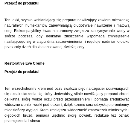
Przejdź do produktu!
Ten lekki, szybko wchłaniający się preparat nawilżający zawiera mieszankę
naturalnych humektantów zapewniającą długotrwałe nawilżenie i matową
cerę. Biokompatybilny kwas hialuronowy zwiększa zatrzymywanie wody w
skórze podczas, gdy delikatne złuszczanie wspomaga zmniejszenie
nasilającego się w ciągu dnia zaczerwienienia i reguluje nadmiar łojotoku
przez cały dzień dla zbalansowanej, świeżej cery.
Restorative Eye Creme
Przejdź do produktu!
Ten wszechstronny krem pod oczy zwalcza pięć najczęściej pojawiających
się oznak starzenia się skóry. Jedwabisty, silnie nawilżający preparat chroni
delikatną skórę wokół oczu przed przesuszeniem i pomaga zredukować
widoczne cienie i worki pod oczami, dzięki czemu cera odzyskuje promienny,
młodzieńczy wygląd. Krem zmniejsza widoczność zmarszczek mimicznych i
głębokich bruzd, pomaga ujędrnić skórę powiek, redukuje też oznaki
przemęczenia i stresu.