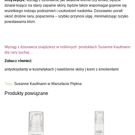
Antyseptyk:
wyciąg z dziurawca, jak składnik kremu czy toniku, będzie
działał kojąco na stany zapalne skóry, będzie także wspomagał gojenie się
wszelkiego rodzaju podrażnień i uszkodzeń naskórka. Dziurawiec porafi
ukoić drobne rany, poparzenia – szybko przynosi ulgę, minimalizując ryzyko
powstawania blizn.
Wyciąg z dziurawca znajdziesz w roślinnych produktach Susanne Kaufmann
dla cery suchej…
Zobacz również:
antyoksydanty w kosmetykach
|
nawilżenie skóry
|
krem z emolientami
Tags:
Susanne Kaufmann w Warsztacie Piękna
Produkty
powiązane