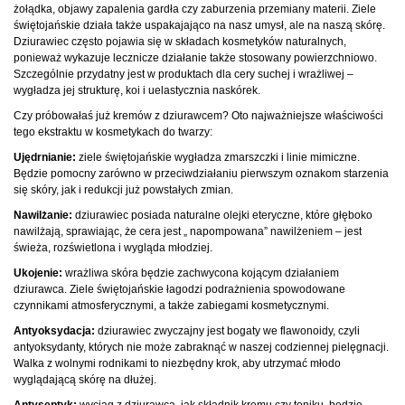
żołądka, objawy zapalenia gardła czy zaburzenia przemiany materii. Ziele
świętojańskie działa także uspakajająco na nasz umysł, ale na naszą skórę.
Dziurawiec często pojawia się w składach kosmetyków naturalnych,
ponieważ wykazuje lecznicze działanie także stosowany powierzchniowo.
Szczególnie przydatny jest w produktach dla cery suchej i wrażliwej –
wygładza jej strukturę, koi i uelastycznia naskórek.
Czy próbowałaś już kremów z dziurawcem? Oto najważniejsze właściwości
tego ekstraktu w kosmetykach do twarzy:
Ujędrnianie:
ziele świętojańskie wygładza zmarszczki i linie mimiczne.
Będzie pomocny zarówno w przeciwdziałaniu pierwszym oznakom starzenia
się skóry, jak i redukcji już powstałych zmian.
Nawilżanie:
dziurawiec posiada naturalne olejki eteryczne, które głęboko
nawilżają, sprawiając, że cera jest „ napompowana” nawilżeniem – jest
świeża, rozświetlona i wygląda młodziej.
Ukojenie:
wrażliwa skóra będzie zachwycona kojącym działaniem
dziurawca. Ziele świętojańskie łagodzi podrażnienia spowodowane
czynnikami atmosferycznymi, a także zabiegami kosmetycznymi.
Antyoksydacja:
dziurawiec zwyczajny jest bogaty we flawonoidy, czyli
antyoksydanty, których nie może zabraknąć w naszej codziennej pielęgnacji.
Walka z wolnymi rodnikami to niezbędny krok, aby utrzymać młodo
wyglądającą skórę na dłużej.