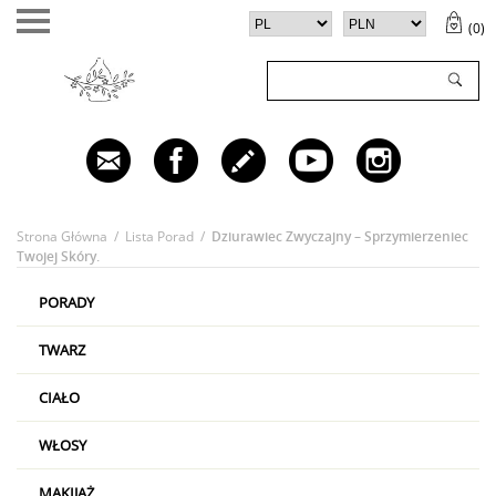
(
0
)
TWÓJ KOSZYK (
0
)
✕
Twój koszyk jest pusty
Strona Główna
/
Lista Porad
/
Dziurawiec Zwyczajny – Sprzymierzeniec
Twojej Skóry.
PORADY
TWARZ
CIAŁO
WŁOSY
MAKIJAŻ