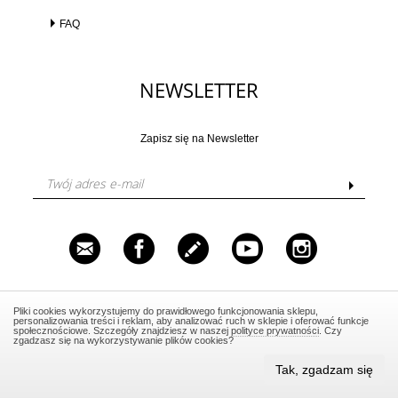
FAQ
NEWSLETTER
Zapisz się na Newsletter
Venustas Sp. z o.o. ul. Grzybowska 87, 00-844
Pliki cookies wykorzystujemy do prawidłowego funkcjonowania sklepu,
Warszawa, NIP: 5252327418, Tel.: 606 562 520, Email:
personalizowania treści i reklam, aby analizować ruch w sklepie i oferować funkcje
salon@warsztatpiekna.pl
społecznościowe. Szczegóły znajdziesz w naszej
polityce prywatności
. Czy
zgadzasz się na wykorzystywanie plików cookies?
Nie prowadzimy sprzedaży stacjonarnej.
Tak, zgadzam się
Design by Media4U