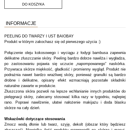
DO KOSZYKA
INFORMACJE
PEELING DO TWARZY I UST BAIOBAY
Produkt w którym zakochasz się od pierwszego użycia :)
Połączenie oleju kokosowego i wyciągu z łodygi bambusa zapewnia
delikatne złuszczanie skóry. Peeling bardzo dobrze nawilża i wygładza,
po zastosowaniu pojawia się uczucie „napompowanego” naskórka.
Przywraca skórze miękkość, gładkość i promienny wygląd. Produkt nie
podrażnia nawet bardzo wrażliwej skóry, ponieważ granulki są bardzo
drobne i delikatne, opisany efekt wzmacniają pozostałe składniki
naturalne zawarte w produkcie.
Złuszczona skóra pozwoli na lepsze wchłanianie innych produktów do
pielęgnacji skóry, zalecamy stosować kilka razy w tygodniu, najlepiej
rano. Poprawi nawilżenie, ułatwi nałożenie makijażu i doda blasku
skórze na cały dzień.
Wskazówki dotyczące stosowania
Zmocz wodą dłonie lub twarz, szyję, dekolt (obszar który będziesz
złuszczać). Niewielką ilość produktu rozprowadź na skórze i masuj,