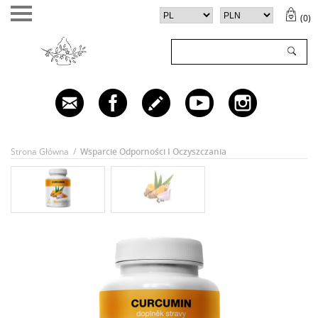
(
0
)
TWÓJ KOSZYK (
0
)
✕
Twój koszyk jest pusty
Strona Główna
/
Wsparcie Odporności I Oczyszczania