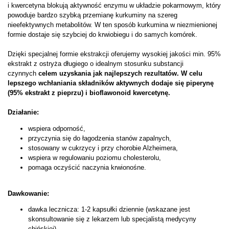
i kwercetyna blokują aktywność enzymu w układzie pokarmowym, który
powoduje bardzo szybką przemianę kurkuminy na szereg
nieefektywnych metabolitów. W ten sposób kurkumina w niezmienionej
formie dostaje się szybciej do krwiobiegu i do samych komórek.
Dzięki specjalnej formie ekstrakcji oferujemy wysokiej jakości min. 95%
ekstrakt z ostryża długiego o idealnym stosunku substancji
czynnych
celem uzyskania jak najlepszych rezultatów. W celu
lepszego wchłaniania składników aktywnych dodaje się piperynę
(95% ekstrakt z pieprzu) i bioflawonoid kwercetynę.
Działanie:
wspiera odporność,
przyczynia się do łagodzenia stanów zapalnych,
stosowany w cukrzycy i przy chorobie Alzheimera,
wspiera w regulowaniu poziomu cholesterolu,
pomaga oczyścić naczynia krwionośne.
Dawkowanie:
dawka lecznicza: 1-2 kapsułki dziennie (wskazane jest
skonsultowanie się z lekarzem lub specjalistą medycyny
chińskiej)